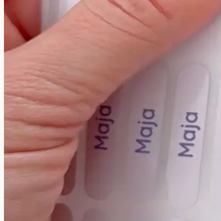
Till barnrummet
Wallstickers
Självlysande wallstickers
Paket