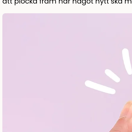
att plocka fram när något nytt ska mär