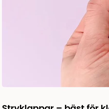
Stryklappar – bäst för k