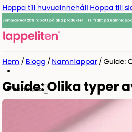
Hoppa till huvudinnehåll
Hoppa till si
Sommarrea! 20% rabatt på alla produkter
Fri frakt på namnlapp
Hem
/
Blogg
/
Namnlappar
/
Guide: O
Guide: Olika typer 
Namnlappar
0
Alla namnlappar
Namnlappar
Strykbara namnlappar
Minilappar