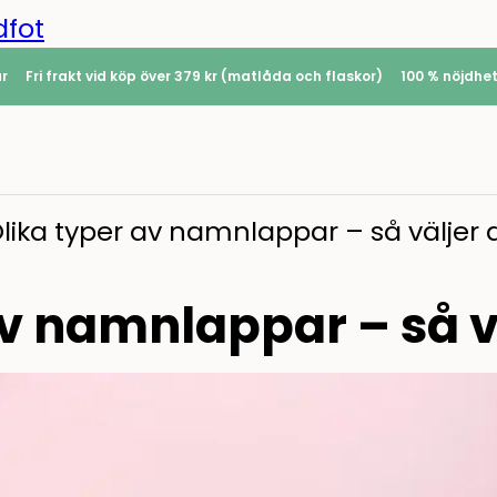
dfot
ar
Fri frakt vid köp över 379 kr (matlåda och flaskor)
100 % nöjdhe
lika typer av namnlappar – så väljer d
av namnlappar – så vä