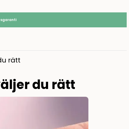
tsgaranti
u rätt
ljer du rätt