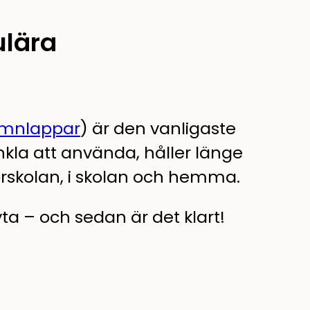
ulära
mnlappar
) är den vanligaste
nkla att använda, håller länge
örskolan, i skolan och hemma.
yta – och sedan är det klart!