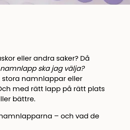
askor eller andra saker? Då
v namnlapp ska jag välja?
r, stora namnlappar eller
Och med rätt lapp på rätt plats
ler bättre.
ika namnlapparna – och vad de