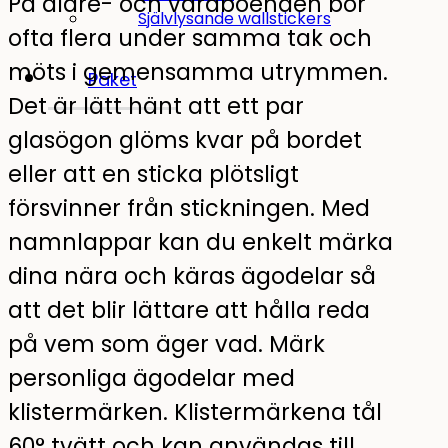
På äldre- och vårdboenden bor
Självlysande wallstickers
ofta flera under samma tak och
möts i gemensamma utrymmen.
Paket
Det är lätt hänt att ett par
glasögon glöms kvar på bordet
eller att en sticka plötsligt
försvinner från stickningen. Med
namnlappar kan du enkelt märka
dina nära och käras ägodelar så
att det blir lättare att hålla reda
på vem som äger vad. Märk
personliga ägodelar med
klistermärken. Klistermärkena tål
60° tvätt och kan användas till