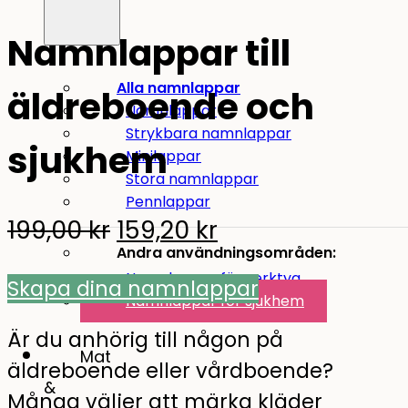
Namnlappar till
Alla namnlappar
äldreboende och
Namnlappar
Strykbara namnlappar
sjukhem
Minilappar
Stora namnlappar
Pennlappar
Original
Current
199,00
kr
159,20
kr
Andra användningsområden:
price
price
Namnlappar för verktyg
Skapa dina namnlappar
was:
is:
Namnlappar för sjukhem
199,00 kr.
159,20 kr.
Är du anhörig till någon på
Mat
äldreboende eller vårdboende?
&
Många väljer att märka kläder