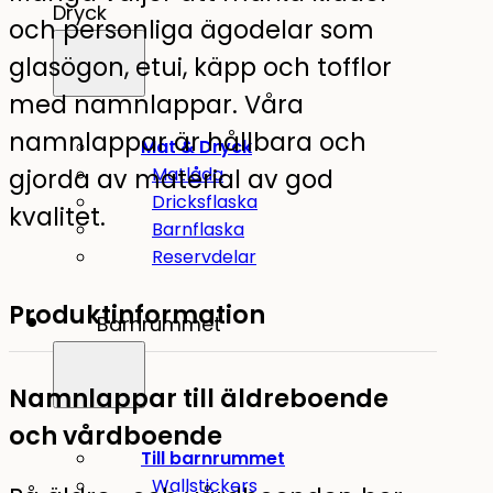
Dryck
och personliga ägodelar som
glasögon, etui, käpp och tofflor
med namnlappar. Våra
namnlappar är hållbara och
Mat & Dryck
gjorda av material av god
Matlåda
Dricksflaska
kvalitet.
Barnflaska
Reservdelar
Produktinformation
Barnrummet
Namnlappar till äldreboende
och vårdboende
Till barnrummet
Wallstickers