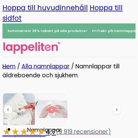
Hoppa till huvudinnehåll
Hoppa till
sidfot
Sommarrea! 20% rabatt på alla produkter
Fri frakt på namnlappar
Hem
/
Alla namnlappar
/
Namnlappar till
äldreboende och sjukhem
Meny
0
★
★
★
★
☆
★
Namnlappar
4,7
(9 919 recensioner)
-20%