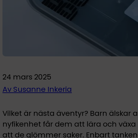
Till barnrummet
Wallstickers
Självlysande wallstickers
Paket
24 mars 2025
Av Susanne Inkeria
Vilket är nästa äventyr? Barn älskar 
nyfikenhet får dem att lära och väx
att de glömmer saker. Enbart tanken på