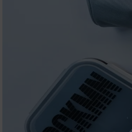
Stora namnlappar
Pennlappar
Andra användningsområden:
Namnlappar för verktyg
Namnlappar för sjukhem
Mat & Dryck
Mat & Dryck
Matlåda
Dricksflaska
Barnflaska
Reservdelar
Barnrummet