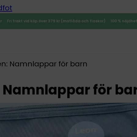
dfot
ar
Fri frakt vid köp över 379 kr (matlåda och flaskor)
100 % nöjdhe
en: Namnlappar för barn
: Namnlappar för ba