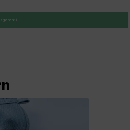
tsgaranti
rn