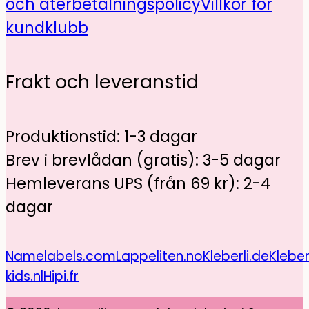
och återbetalningspolicy
Villkor för
kundklubb
Frakt och leveranstid
Produktionstid: 1-3 dagar
Brev i brevlådan (gratis): 3-5 dagar
Hemleverans UPS (från 69 kr): 2-4
dagar
Namelabels.com
Lappeliten.no
Kleberli.de
Kleber
kids.nl
Hipi.fr