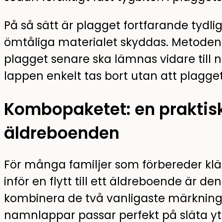
På så sätt är plagget fortfarande tydl
ömtåliga materialet skyddas. Metoden g
plagget senare ska lämnas vidare til
lappen enkelt tas bort utan att plagge
Kombopaketet: en praktisk
äldreboenden
För många familjer som förbereder kläd
inför en flytt till ett äldreboende är de
kombinera de två vanligaste märknin
namnlappar passar perfekt på släta yto