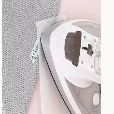
Dryck
Mat & Dryck
Matlåda
Dricksflaska
Barnflaska
Reservdelar
Barnrummet
Till barnrummet
Wallstickers