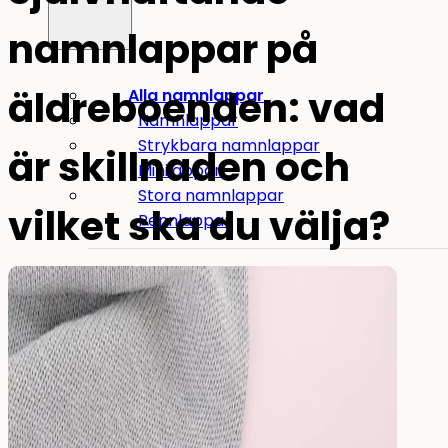
namnlappar på
äldreboenden: vad
Alla namnlappar
Namnlappar
Strykbara namnlappar
är skillnaden och
Minilappar
Stora namnlappar
vilket ska du välja?
Pennlappar
Andra användningsområden:
Namnlappar för verktyg
Namnlappar för sjukhem
Mat
&