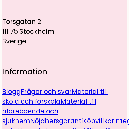
Torsgatan 2
111 75 Stockholm
Sverige
Information
Blogg
Frågor och svar
Material till
skola och förskola
Material till
äldreboende och
sjukhem
Nöjdhetsgaranti
Köpvillkor
Inte