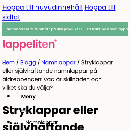
Hoppa till huvudinnehåll
Hoppa till
sidfot
Sommarrea! 20% rabatt på alla produkter
Fri frakt på namnlappar
Hem
/
Blogg
/
Namnlappar
/
Stryklappar
eller självhäftande namnlappar på
äldreboenden: vad är skillnaden och
vilket ska du välja?
Meny
Stryklappar eller
0
Namnlappar
självhäftande