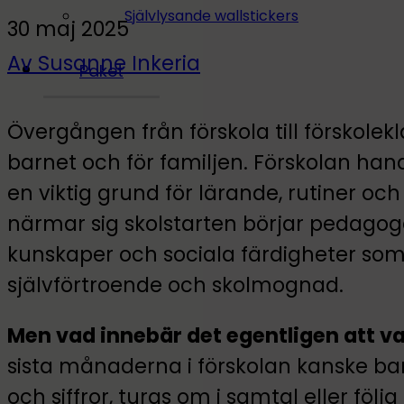
Självlysande wallstickers
30 maj 2025
Av Susanne Inkeria
Paket
Övergången från förskola till förskolekl
barnet och för familjen. Förskolan han
en viktig grund för lärande, rutiner och
närmar sig skolstarten börjar pedagog
kunskaper och sociala färdigheter so
självförtroende och skolmognad.
Men vad innebär det egentligen att va
sista månaderna i förskolan kanske ba
och siffror, turas om i samtal eller följ