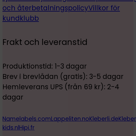
och återbetalningspolicy
Villkor för
kundklubb
Frakt och leveranstid
Produktionstid: 1-3 dagar
Brev i brevlådan (gratis): 3-5 dagar
Hemleverans UPS (från 69 kr): 2-4
dagar
Namelabels.com
Lappeliten.no
Kleberli.de
Kleber
kids.nl
Hipi.fr