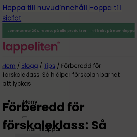
Hoppa till huvudinnehåll
Hoppa till
sidfot
Sommarrea! 20% rabatt på alla produkter
Fri frakt på namnlappar
Hem
/
Blogg
/
Tips
/
Förberedd för
förskoleklass: Så hjälper förskolan barnet
att lyckas
Meny
Förberedd för
0
förskoleklass: Så
Namnlappar