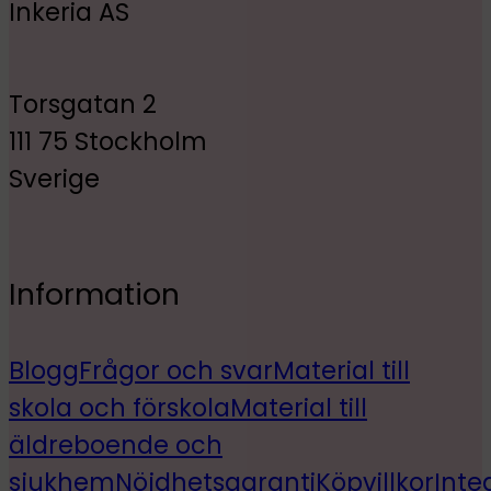
Inkeria AS
Torsgatan 2
111 75 Stockholm
Sverige
Information
Blogg
Frågor och svar
Material till
skola och förskola
Material till
äldreboende och
sjukhem
Nöjdhetsgaranti
Köpvillkor
Inte