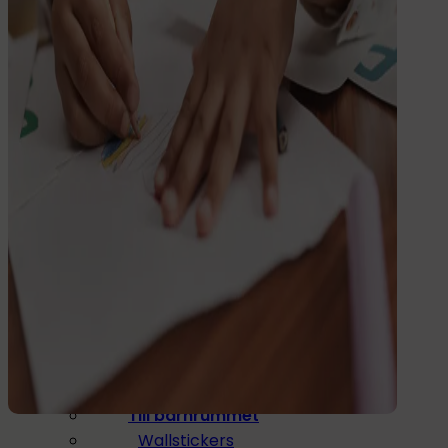
Dryck
Mat & Dryck
Matlåda
Dricksflaska
Barnflaska
Reservdelar
Barnrummet
Till barnrummet
Wallstickers