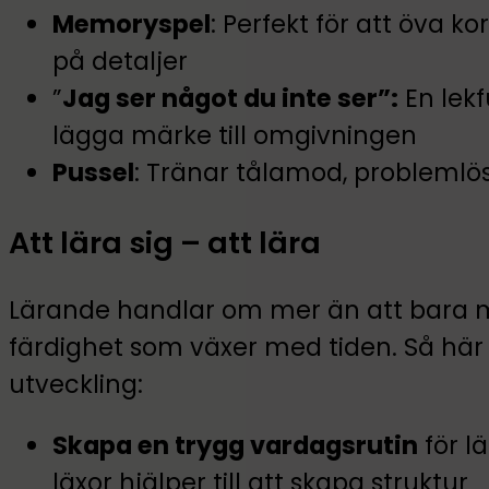
Memoryspel
: Perfekt för att öva
på detaljer
”
Jag ser något du inte ser”:
En lekf
lägga märke till omgivningen
Pussel
: Tränar tålamod, problemlö
Att lära sig – att lära
Lärande handlar om mer än att bara m
färdighet som växer med tiden. Så här
utveckling:
Skapa en trygg vardagsrutin
för lä
läxor hjälper till att skapa struktur