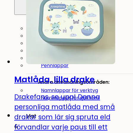
Alla namnlappar
Namnlappar
Strykbara namnlappar
Minilappar
Stora namnlappar
Pennlappar
Matlåda, lilla drake
Andra användningsområden:
Namnlappar för verktyg
Drakefans, se upp! Denna
Namnlappar för sjukhem
personliga matlåda med små
drakar som lär sig spruta eld
Mat
förvandlar varje paus till ett
&