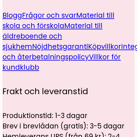
Blogg
Frågor och svar
Material till
skola och förskola
Material till
äldreboende och
sjukhem
Nöjdhetsgaranti
Köpvillkor
Inte
och återbetalningspolicy
Villkor för
kundklubb
Frakt och leveranstid
Produktionstid: 1-3 dagar
Brev i brevlådan (gratis): 3-5 dagar
Hemleverans UPS (från 69 kr): 2-4