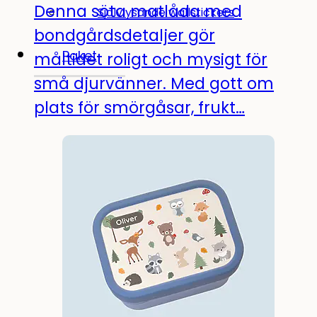
Denna söta matlåda med
Självlysande wallstickers
bondgårdsdetaljer gör
Paket
måltidet roligt och mysigt för
små djurvänner. Med gott om
plats för smörgåsar, frukt…