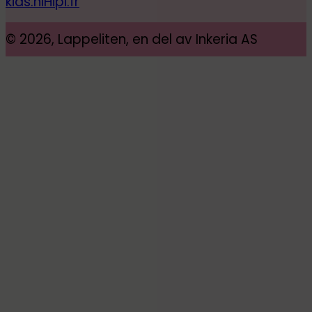
kids.nl
Hipi.fr
© 2026, Lappeliten, en del av Inkeria AS