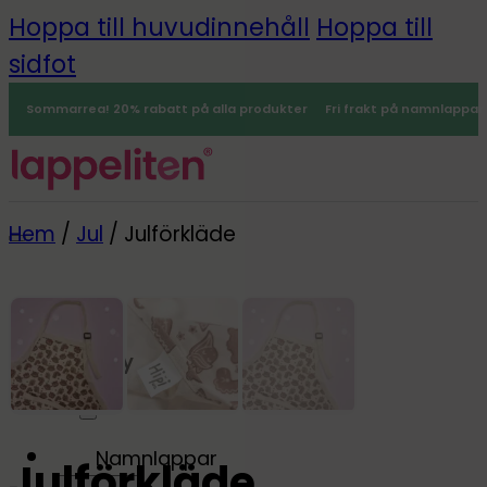
Hoppa till huvudinnehåll
Hoppa till
sidfot
Sommarrea! 20% rabatt på alla produkter
Fri frakt på namnlappar
Hem
/
Jul
/
Julförkläde
Meny
0
Namnlappar
Julförkläde