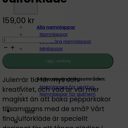
159,00
kr
Alla namnlappar
Namnlappar
Julförkläde
Strykbara namnlappar
quantity
Minilappar
Stora namnlappar
Lägg i varukorg
Pennlappar
Julen är tid för mys och
Andra användningsområden:
Namnlappar för verktyg
kreativitet, och vad är väl mer
Namnlappar för sjukhem
magiskt än att baka pepparkakor
tillsammans med de små? Vårt
Mat
fina julförkläde är speciellt
&