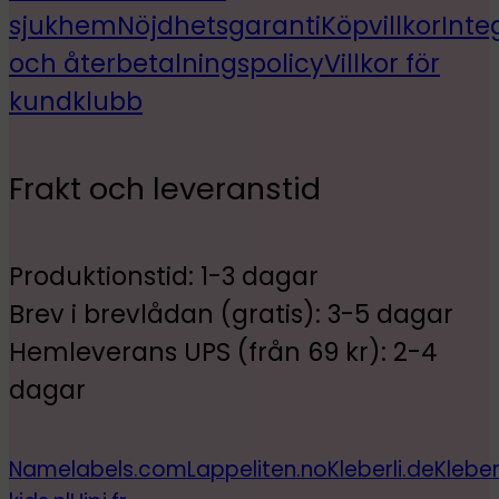
sjukhem
Nöjdhetsgaranti
Köpvillkor
Inte
och återbetalningspolicy
Villkor för
kundklubb
Frakt och leveranstid
Produktionstid: 1-3 dagar
Brev i brevlådan (gratis): 3-5 dagar
Hemleverans UPS (från 69 kr): 2-4
dagar
Namelabels.com
Lappeliten.no
Kleberli.de
Kleber