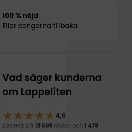
100 % nöjd
Eller pengarna tillbaka
Vad säger kunderna
om Lappeliten
★
★
★
★
☆
★
4,6
Baserat på
13 509
röster och
1 478