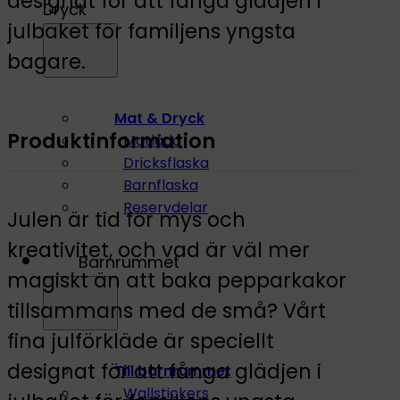
designat för att fånga glädjen i
Dryck
julbaket för familjens yngsta
bagare.
Mat & Dryck
Produktinformation
Matlåda
Dricksflaska
Barnflaska
Reservdelar
Julen är tid för mys och
kreativitet, och vad är väl mer
Barnrummet
magiskt än att baka pepparkakor
tillsammans med de små? Vårt
fina julförkläde är speciellt
designat för att fånga glädjen i
Till barnrummet
Wallstickers