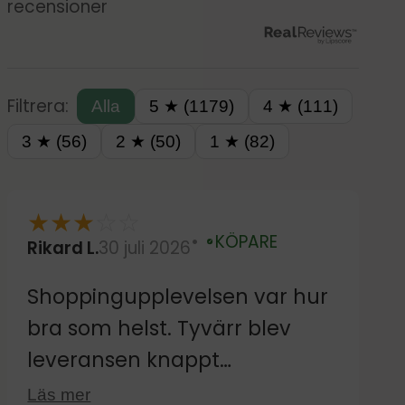
recensioner
Filtrera:
Alla
5 ★ (1179)
4 ★ (111)
3 ★ (56)
2 ★ (50)
1 ★ (82)
★
★
★
☆
☆
KÖPARE
Rikard L.
30 juli 2026
Verifierad
Shoppingupplevelsen var hur
bra som helst. Tyvärr blev
leveransen knappt
acceptabel då jag skulle ha
Läs mer