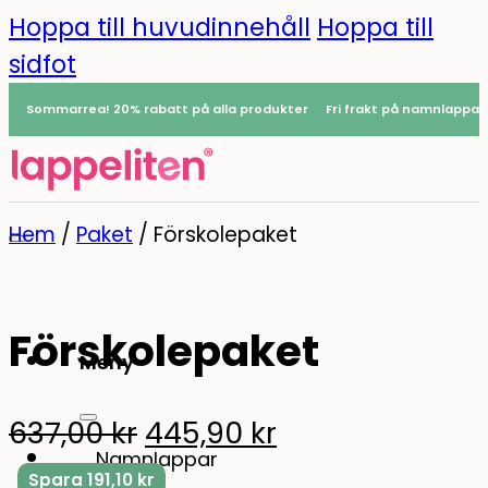
Hoppa till huvudinnehåll
Hoppa till
sidfot
Sommarrea! 20% rabatt på alla produkter
Fri frakt på namnlappar
Hem
/
Paket
/
Förskolepaket
-30%
Förskolepaket
Meny
0
637,00
kr
445,90
kr
Namnlappar
Spara
191,10
kr