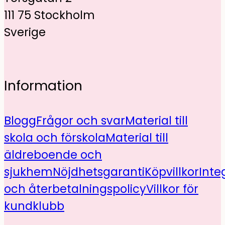
111 75 Stockholm
Sverige
Information
Blogg
Frågor och svar
Material till
skola och förskola
Material till
äldreboende och
sjukhem
Nöjdhetsgaranti
Köpvillkor
Inte
och återbetalningspolicy
Villkor för
kundklubb