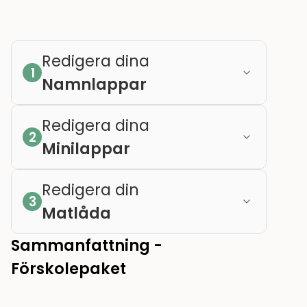
Redigera dina
1
Namnlappar
Redigera dina
2
Minilappar
Redigera din
3
Matlåda
Sammanfattning -
Förskolepaket