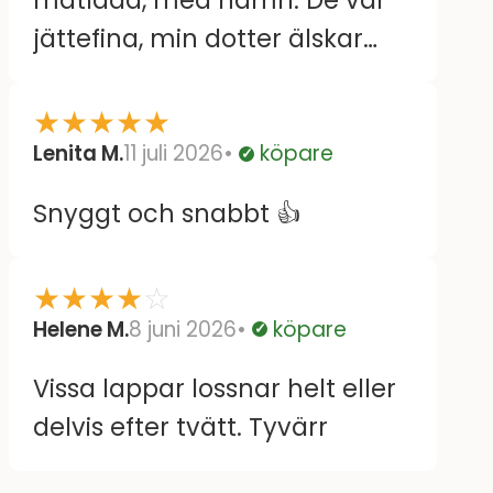
jättefina, min dotter älskar
dom.
★
★
★
★
★
Lenita M.
11 juli 2026
köpare
Verifierad
Snyggt och snabbt 👍
★
★
★
★
☆
Helene M.
8 juni 2026
köpare
Verifierad
Vissa lappar lossnar helt eller
delvis efter tvätt. Tyvärr