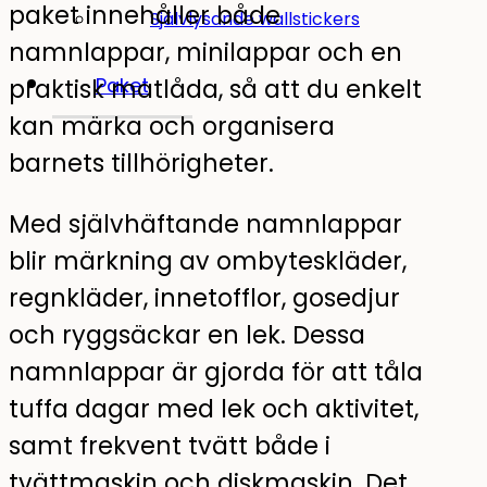
paket innehåller både
Självlysande wallstickers
namnlappar, minilappar och en
praktisk matlåda, så att du enkelt
Paket
kan märka och organisera
barnets tillhörigheter.
Med självhäftande namnlappar
blir märkning av ombyteskläder,
regnkläder, innetofflor, gosedjur
och ryggsäckar en lek. Dessa
namnlappar är gjorda för att tåla
tuffa dagar med lek och aktivitet,
samt frekvent tvätt både i
tvättmaskin och diskmaskin. Det