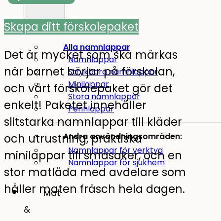
Skapa ditt förskolepaket
Alla namnlappar
Det är mycket som ska märkas
Namnlappar
när barnet börjar på förskolan,
Strykbara namnlappar
Minilappar
och vårt förskolepaket gör det
Stora namnlappar
enkelt! Paketet innehåller
Pennlappar
slitstarka namnlappar till kläder
och utrustning, praktiska
Andra användningsområden:
Namnlappar för verktyg
minilappar till småsaker, och en
Namnlappar för sjukhem
stor matlåda med avdelare som
håller maten fräsch hela dagen.
Mat
&