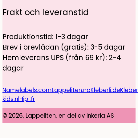
Frakt och leveranstid
Produktionstid: 1-3 dagar
Brev i brevlådan (gratis): 3-5 dagar
Hemleverans UPS (från 69 kr): 2-4
dagar
Namelabels.com
Lappeliten.no
Kleberli.de
Kleber
kids.nl
Hipi.fr
© 2026, Lappeliten, en del av Inkeria AS