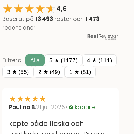
★
★
★
★
☆
★
4,6
Baserat på
13 493
röster och
1 473
recensioner
Filtrera:
Alla
5 ★ (1177)
4 ★ (111)
3 ★ (55)
2 ★ (49)
1 ★ (81)
★
★
★
★
★
Paulina B.
21 juli 2026
köpare
Verifierad
köpte både flaska och
matlåda, med namn. De var