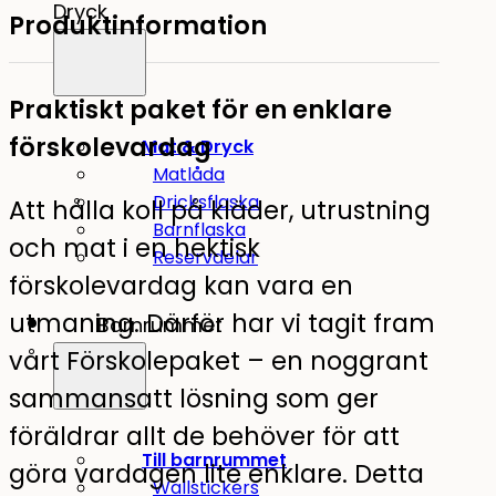
Dryck
Produktinformation
Praktiskt paket för en enklare
förskolevardag
Mat & Dryck
Matlåda
Dricksflaska
Att hålla koll på kläder, utrustning
Barnflaska
och mat i en hektisk
Reservdelar
förskolevardag kan vara en
utmaning. Därför har vi tagit fram
Barnrummet
vårt Förskolepaket – en noggrant
sammansatt lösning som ger
föräldrar allt de behöver för att
Till barnrummet
göra vardagen lite enklare. Detta
Wallstickers