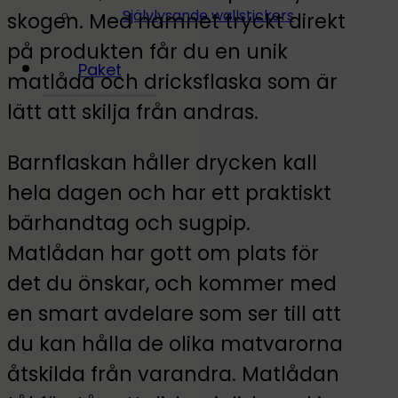
Självlysande wallstickers
skogen. Med namnet tryckt direkt
på produkten får du en unik
Paket
matlåda och dricksflaska som är
lätt att skilja från andras.
Barnflaskan håller drycken kall
hela dagen och har ett praktiskt
bärhandtag och sugpip.
Matlådan har gott om plats för
det du önskar, och kommer med
en smart avdelare som ser till att
du kan hålla de olika matvarorna
åtskilda från varandra. Matlådan