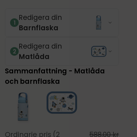
Redigera din
1
Barnflaska
Redigera din
2
Matlåda
Sammanfattning - Matlåda
och barnflaska
Ordinarie pris (2
588,00
kr