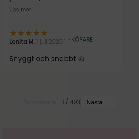
dom.
Läs mer
★
★
★
★
★
KÖPARE
Lenita M.
11 juli 2026
Verifierad
Snyggt och snabbt 👍
1 / 493
← Föregående
Nästa →