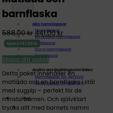
barnflaska
Alla namnlappar
Namnlappar
588,00
kr
441,00
kr
Strykbara namnlappar
Minilappar
Spara
147,00
kr
Stora namnlappar
Pennlappar
Skapa ditt paket
Andra användningsområden:
Detta paket innehåller en
Namnlappar för verktyg
matlåda och en barnflaska i stål
Namnlappar för sjukhem
med sugpip – perfekt för de
minsta barnen. Och självklart
Mat
trycks allt med barnets namn!
&