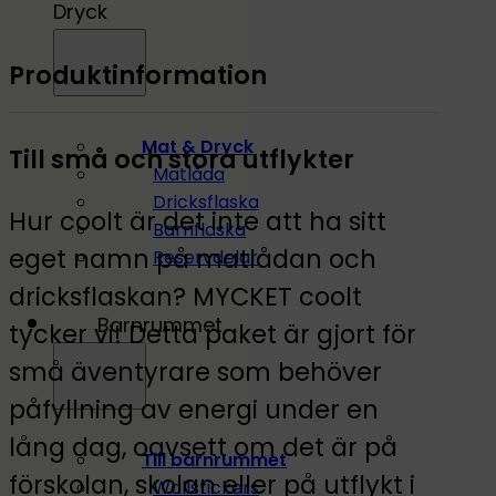
Dryck
Produktinformation
Mat & Dryck
Till små och stora utflykter
Matlåda
Dricksflaska
Hur coolt är det inte att ha sitt
Barnflaska
eget namn på matlådan och
Reservdelar
dricksflaskan? MYCKET coolt
Barnrummet
tycker vi! Detta paket är gjort för
små äventyrare som behöver
påfyllning av energi under en
lång dag, oavsett om det är på
Till barnrummet
förskolan, skolan eller på utflykt i
Wallstickers