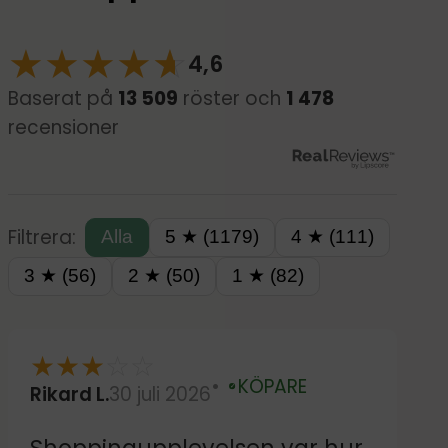
★
★
★
★
☆
★
4,6
Baserat på
13 509
röster och
1 478
recensioner
Filtrera:
Alla
5 ★ (1179)
4 ★ (111)
3 ★ (56)
2 ★ (50)
1 ★ (82)
★
★
★
☆
☆
KÖPARE
Rikard L.
30 juli 2026
Verifierad