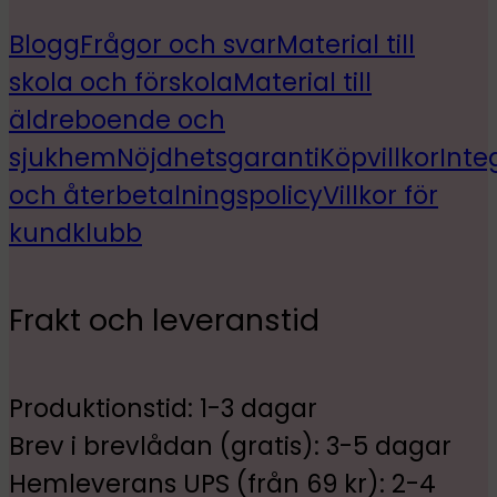
Blogg
Frågor och svar
Material till
skola och förskola
Material till
äldreboende och
sjukhem
Nöjdhetsgaranti
Köpvillkor
Inte
och återbetalningspolicy
Villkor för
kundklubb
Frakt och leveranstid
Produktionstid: 1-3 dagar
Brev i brevlådan (gratis): 3-5 dagar
Hemleverans UPS (från 69 kr): 2-4