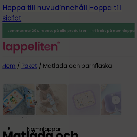
Hoppa till huvudinnehåll
Hoppa till
sidfot
Sommarrea! 20% rabatt på alla produkter
Fri frakt på namnlappar
Hem
/
Paket
/
Matlåda och barnflaska
Meny
0
-25%
Namnlappar
Matlåda och