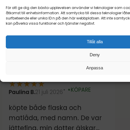
innan vi behövde åka iväg.
glada att paketet till slut kom
För att ge dig den bästa upplevelsen använder vi teknologier som cooki
Tänk på detta om du beställer
åtkomst till enhetsinformation. Att samtycka till dessa teknologier l
fram, men förstår att
surfbeteende eller unika ID:n på den här webbplatsen. Att inte samtyck
till Sverige, i synnerhet södra
väntetiden blev alldeles för
kan påverka vissa funktioner och tjänster negativt.
lång! Vi tar din feedback på
Sverige.
allvar och hoppas få välkomna
Tillåt alla
dig tillbaka för en smidigare
upplevelse nästa gång 😊
Deny
Anpassa
★
★
★
★
★
KÖPARE
Paulina B.
21 juli 2026
Verifierad
köpte både flaska och
matlåda, med namn. De var
jättefina, min dotter älskar