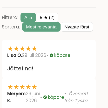
Filtrera:
Alla
5 ★ (2)
Sortera:
Mest relevanta
Nyaste först
★
★
★
★
★
Lisa Ö.
29 juli 2026
köpare
Verifierad
Jättefina!
★
★
★
★
★
Meryem
26 juni
Översatt
köpare
Verifierad
K.
2026
från Tyska