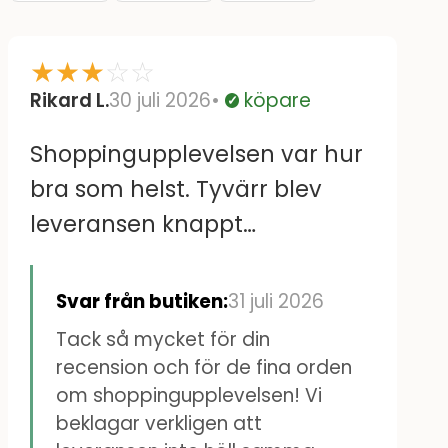
★
★
★
☆
☆
Rikard L.
30 juli 2026
köpare
Verifierad
Shoppingupplevelsen var hur
bra som helst. Tyvärr blev
leveransen knappt
acceptabel då jag skulle ha
fått mitt paket hemlevererat
Svar från butiken:
31 juli 2026
på en tisdag, fyra dagar efter
Tack så mycket för din
beställningen. UPS höll dock i
recension och för de fina orden
om shoppingupplevelsen! Vi
paketet en vecka så att det
beklagar verkligen att
levererades tisdagen efter,