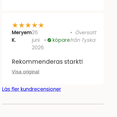
★
★
★
★
★
Meryem
26
Översatt
K.
juni
köpare
från Tyska
Verifierad
2026
Rekommenderas starkt!
Visa original
Läs fler kundrecensioner