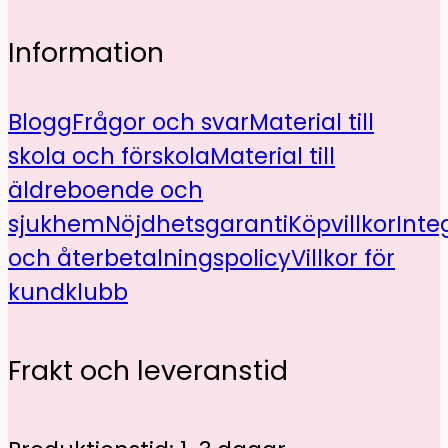
Information
Blogg
Frågor och svar
Material till
skola och förskola
Material till
äldreboende och
sjukhem
Nöjdhetsgaranti
Köpvillkor
Inte
och återbetalningspolicy
Villkor för
kundklubb
Frakt och leveranstid