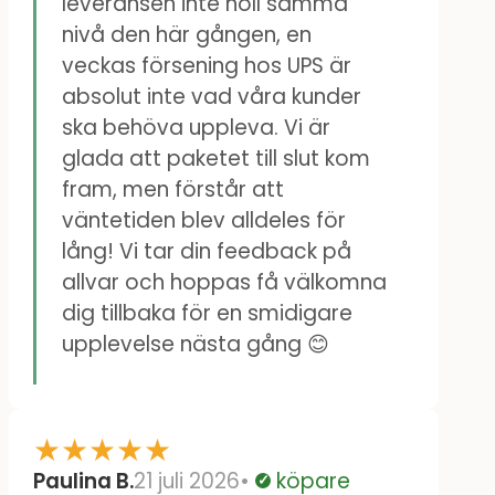
leveransen inte höll samma
vilket gjorde att vi nästan
nivå den här gången, en
hann resa bort på semester.
veckas försening hos UPS är
absolut inte vad våra kunder
Som tur var hann jag hämta
ska behöva uppleva. Vi är
ut det på utlämingsställe
glada att paketet till slut kom
innan vi behövde åka iväg.
fram, men förstår att
Tänk på detta om du beställer
väntetiden blev alldeles för
lång! Vi tar din feedback på
till Sverige, i synnerhet södra
allvar och hoppas få välkomna
Sverige.
dig tillbaka för en smidigare
upplevelse nästa gång 😊
★
★
★
★
★
Paulina B.
21 juli 2026
köpare
Verifierad