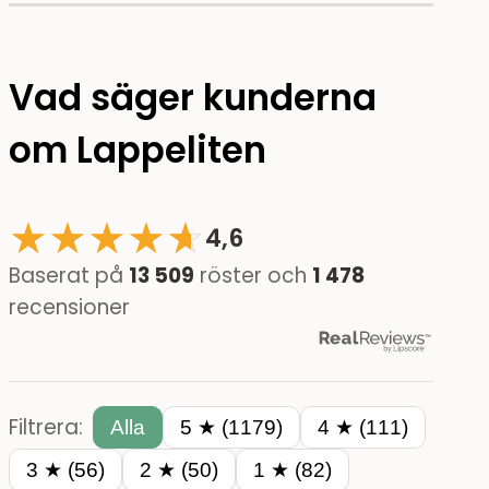
Vad säger kunderna
om Lappeliten
★
★
★
★
☆
★
4,6
Baserat på
13 509
röster och
1 478
recensioner
Filtrera:
Alla
5 ★ (1179)
4 ★ (111)
3 ★ (56)
2 ★ (50)
1 ★ (82)