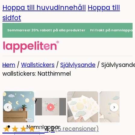
Hoppa till huvudinnehåll
Hoppa till
sidfot
Sommarrea! 20% rabatt på alla produkter
Fri frakt på namnlappar
Hem
/
Wallstickers
/
Självlysande
/
Självlysand
wallstickers: Natthimmel
Meny
0
★
★
★
★
☆
★
Namnlappar
4,2
(5 recensioner)
-20%
Lyser i mörkret!