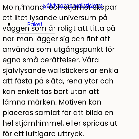
Självlysande wallstickers
Moln, månar och stjärnor skapar
ett litet lysande universum på
Paket
väggen som är roligt att titta på
när man lägger sig och fint att
använda som utgångspunkt för
egna små berättelser. Våra
självlysande wallstickers är enkla
att fästa på släta, rena ytor och
kan enkelt tas bort utan att
lämna märken. Motiven kan
placeras samlat för att bilda en
hel stjärnhimmel, eller spridas ut
för ett luftigare uttryck.