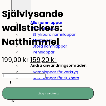
Självlysande
Alla namnlappar
wallstickers:
Namnlappar
Strykbara namnlappar
Natthimmel
Minilappar
Stora namnlappar
Pennlappar
Original
Current
199,00
kr
159,20
kr
Andra användningsområden:
price
price
Namnlappar för verktyg
Självlysande
was:
is:
Namnlappar för sjukhem
wallstickers:
199,00 kr.
159,20 kr.
Natthimmel
Mat
Lägg i varukorg
quantity
&