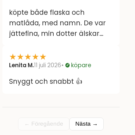
köpte både flaska och
matlåda, med namn. De var
jättefina, min dotter älskar
dom.
★
★
★
★
★
Lenita M.
11 juli 2026
köpare
Verifierad
Snyggt och snabbt 👍
← Föregående
Nästa →