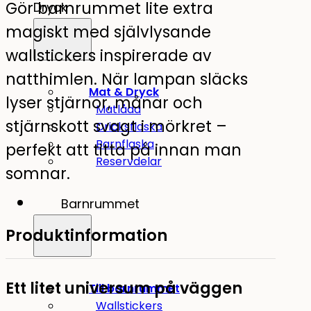
Gör barnrummet lite extra
Dryck
magiskt med självlysande
wallstickers inspirerade av
natthimlen. När lampan släcks
Mat & Dryck
lyser stjärnor, månar och
Matlåda
stjärnskott svagt i mörkret –
Dricksflaska
Barnflaska
perfekt att titta på innan man
Reservdelar
somnar.
Barnrummet
Produktinformation
Ett litet universum på väggen
Till barnrummet
Wallstickers