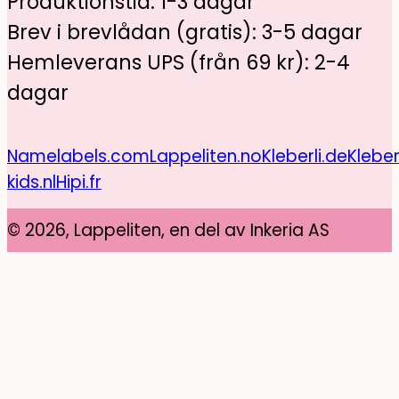
Produktionstid: 1-3 dagar
Brev i brevlådan (gratis): 3-5 dagar
Hemleverans UPS (från 69 kr): 2-4
dagar
Namelabels.com
Lappeliten.no
Kleberli.de
Kleber
kids.nl
Hipi.fr
© 2026, Lappeliten, en del av Inkeria AS