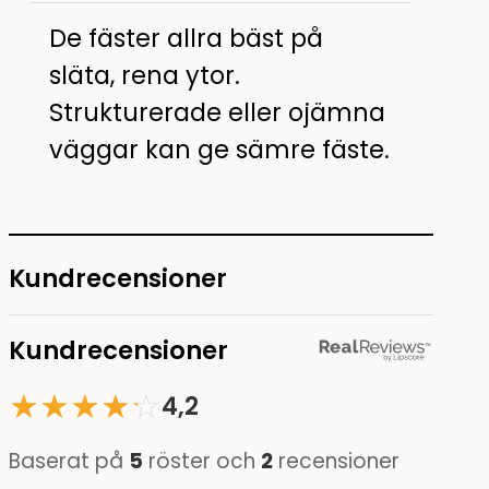
De fäster allra bäst på
släta, rena ytor.
Strukturerade eller ojämna
väggar kan ge sämre fäste.
Kundrecensioner
Kundrecensioner
★
★
★
★
☆
★
4,2
Baserat på
5
röster och
2
recensioner