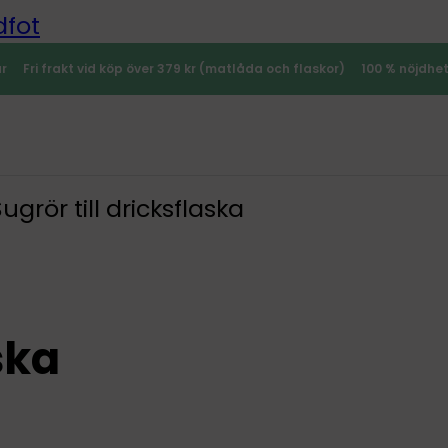
dfot
ar
Fri frakt vid köp över 379 kr (matlåda och flaskor)
100 % nöjdhe
ugrör till dricksflaska
ska