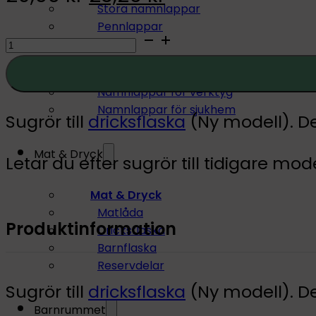
Stora namnlappar
price
price
Pennlappar
Sugrör
was:
is:
till
Andra användningsområden:
29,00 kr.
23,20 kr.
dricksflaska
Namnlappar för verktyg
Namnlappar för sjukhem
quantity
Sugrör till
dricksflaska
(Ny modell). De
Mat & Dryck
Letar du efter sugrör till tidigare m
Mat & Dryck
Matlåda
Produktinformation
Dricksflaska
Barnflaska
Reservdelar
Sugrör till
dricksflaska
(Ny modell). De
Barnrummet