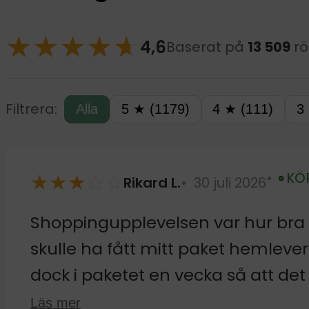
★
★
★
★
☆
★
4,6
Baserat på
13 509
rö
Filtrera:
Alla
5 ★ (1179)
4 ★ (111)
3
★
★
★
☆
☆
KÖ
Rikard L.
30 juli 2026
Verifierad
Shoppingupplevelsen var hur bra 
skulle ha fått mitt paket hemlever
dock i paketet en vecka så att det 
resa bort på semester. Som tur va
Läs mer