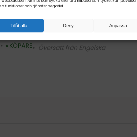
 webbplatsen. Att inte samtycka eller dra tillbaka samtycket kan påverka
sa funktioner och tjänster negativt.
Tillåt alla
Deny
Anpassa
KÖPARE
6
Översatt från Engelska
Verifierad