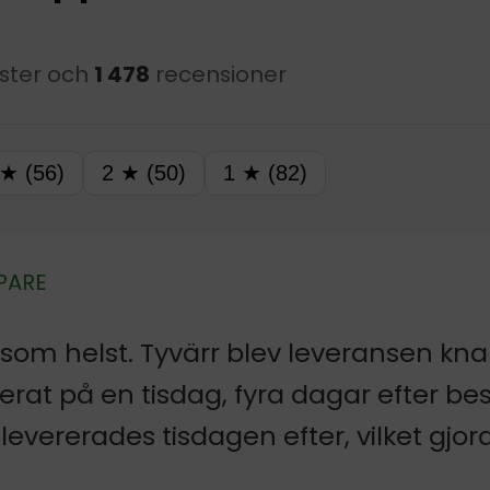
ster och
1 478
recensioner
 ★ (56)
2 ★ (50)
1 ★ (82)
PARE
som helst. Tyvärr blev leveransen kn
erat på en tisdag, fyra dagar efter bes
levererades tisdagen efter, vilket gjo
r hann jag hämta ut det på utlämingss