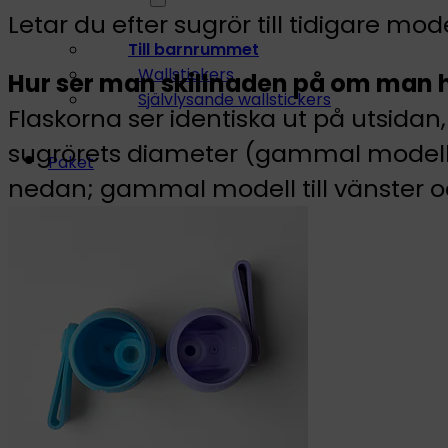
Letar du efter sugrör till tidigare m
Till barnrummet
Wallstickers
Hur ser man skillnaden på om man h
Självlysande wallstickers
Flaskorna ser identiska ut på utsid
sugrörets diameter (gammal modell 
Paket
nedan; gammal modell till vänster oc