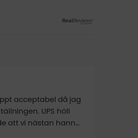
appt acceptabel då jag
tällningen. UPS höll
rde att vi nästan hann
tälle innan vi