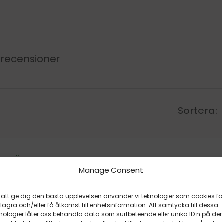
recensioner
Sortera:
KÖPARE
Översatt från Engelska
Verifierad
Manage Consent
 att ge dig den bästa upplevelsen använder vi teknologier som cookies fö
 lagra och/eller få åtkomst till enhetsinformation. Att samtycka till dessa
nologier låter oss behandla data som surfbeteende eller unika ID:n på de