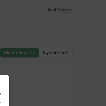
Mest relevanta
Nyaste först
r
n