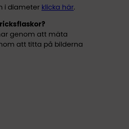
mm i diameter
klicka här
.
ricksflaskor?
u har genom att mäta
m att titta på bilderna