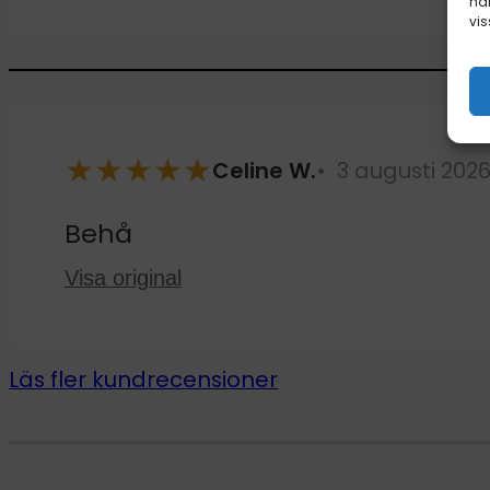
här
vis
★
★
★
★
★
Celine W.
3 augusti 202
Behå
Visa original
Läs fler kundrecensioner