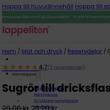
Hoppa till huvudinnehåll
Hoppa till si
Sommarrea! 20% rabatt på alla produkter
Fri frakt på namnlapp
Hem
/
Mat och dryck
/
Reservdelar
/
S
★
★
★
★
☆
★
4,7
(3 recensioner)
-20%
Namnlappar
Sugrör till dricksfla
0
Alla namnlappar
Namnlappar
Strykbara namnlappar
Original
Current
29,00
kr
23,20
kr
Minilappar