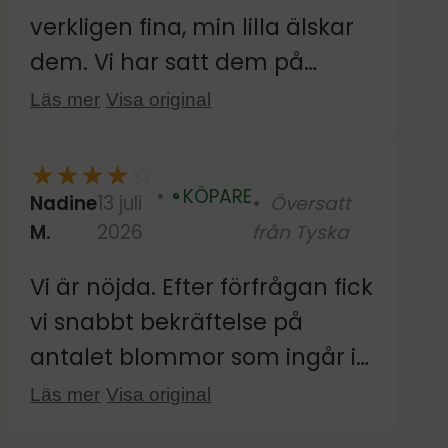
verkligen fina, min lilla älskar
dem. Vi har satt dem på
kakelplattorna vid skötbordet.
Läs mer
Visa original
De är också lätta att ta bort
och flytta utan att lämna
★
★
★
★
☆
KÖPARE
några rester. Den enda
Nadine
13 juli
Översatt
Verifierad
M.
2026
från Tyska
nackdelen är att några av de
större designerna är
Vi är nöjda. Efter förfrågan fick
duplicerade; det vore trevligt
vi snabbt bekräftelse på
om de speglades. Men annars
antalet blommor som ingår i
är de jättebra :)
setet. Hittills fäster de som
Läs mer
Visa original
beskrivet och ser ut som på