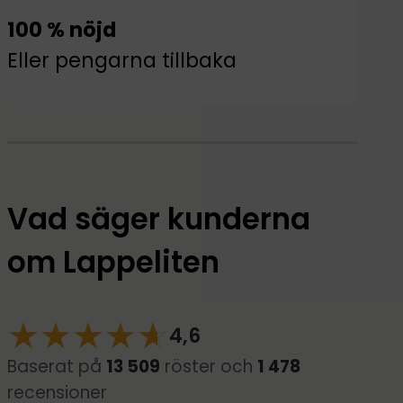
100 % nöjd
Eller pengarna tillbaka
Vad säger kunderna
om Lappeliten
★
★
★
★
☆
★
4,6
Baserat på
13 509
röster och
1 478
recensioner