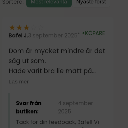
Sortera:
Mest relevanta
Nyaste först
★
★
★
☆
☆
KÖPARE
Bafel J.
3 september 2025
Verifierad
Dom är mycket mindre är det
såg ut som.
Hade varit bra lie mått på
dom.
Läs mer
Svar från
4 september
butiken:
2025
Tack för din feedback, Bafel! Vi