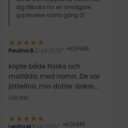
dig tillbaka för en smidigare
upplevelse nästa gång 😊
★
★
★
★
★
KÖPARE
Paulina B.
21 juli 2026
Verifierad
köpte både flaska och
matlåda, med namn. De var
jättefina, min dotter älskar
dom.
Läs mer
★
★
★
★
★
KÖPARE
Lenita M.
11 juli 2026
Verifierad