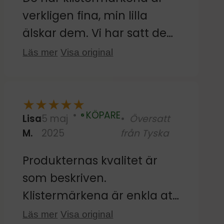
verkligen fina, min lilla
älskar dem. Vi har satt dem
på kakelplattorna vid
Läs mer
Visa original
skötbordet. De är också
lätta att ta bort och flytta
★
★
★
★
★
utan att lämna några
KÖPARE
Lisa
5 maj
Översatt
rester. Den enda nackdelen
Verifierad
M.
2025
från Tyska
är att några av de större
designerna är duplicerade;
Produkternas kvalitet är
det vore trevligt om de
som beskriven.
speglades. Men annars är
Klistermärkena är enkla att
de jättebra :)
sätta upp på väggen och
Läs mer
Visa original