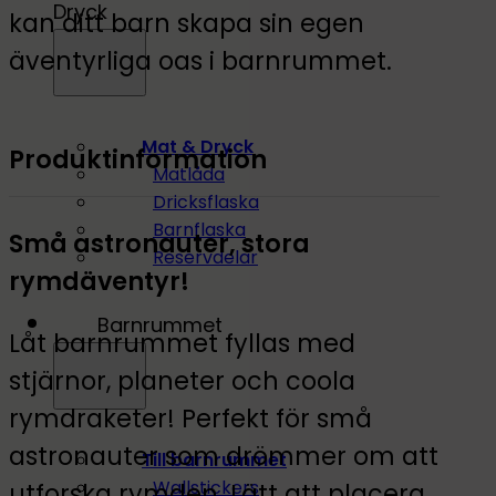
Dryck
kan ditt barn skapa sin egen
äventyrliga oas i barnrummet.
Mat & Dryck
Produktinformation
Matlåda
Dricksflaska
Barnflaska
Små astronauter, stora
Reservdelar
rymdäventyr!
Barnrummet
Låt barnrummet fyllas med
stjärnor, planeter och coola
rymdraketer! Perfekt för små
astronauter som drömmer om att
Till barnrummet
Wallstickers
utforska rymden. Lätt att placera