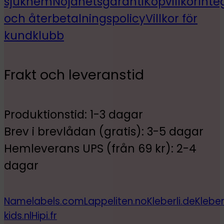
sjukhem
Nöjdhetsgaranti
Köpvillkor
Inte
och återbetalningspolicy
Villkor för
kundklubb
Frakt och leveranstid
Produktionstid: 1-3 dagar
Brev i brevlådan (gratis): 3-5 dagar
Hemleverans UPS (från 69 kr): 2-4
dagar
Namelabels.com
Lappeliten.no
Kleberli.de
Kleber
kids.nl
Hipi.fr