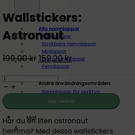
Wallstickers:
Alla namnlappar
Astronaut
Namnlappar
Strykbara namnlappar
Minilappar
Original
Current
199,00
kr
159,20
kr
Stora namnlappar
Pennlappar
price
price
Wallstickers:
was:
is:
Andra användningsområden:
Astronaut
Namnlappar för verktyg
199,00 kr.
159,20 kr.
quantity
Namnlappar för sjukhem
Lägg i varukorg
Mat
Har du en liten astronaut
&
hemma? Med dessa wallstickers