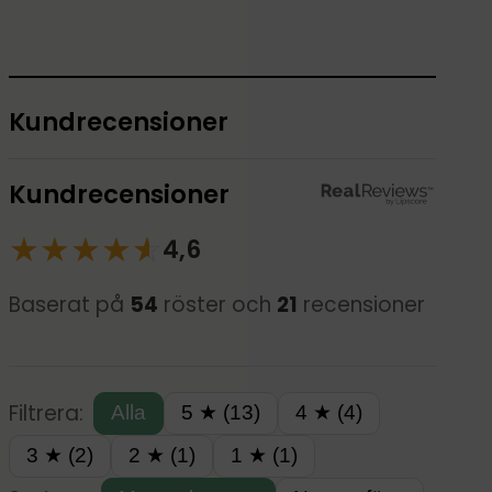
Kundrecensioner
Kundrecensioner
★
★
★
★
☆
★
4,6
Baserat på
54
röster och
21
recensioner
Filtrera:
Alla
5 ★ (13)
4 ★ (4)
3 ★ (2)
2 ★ (1)
1 ★ (1)