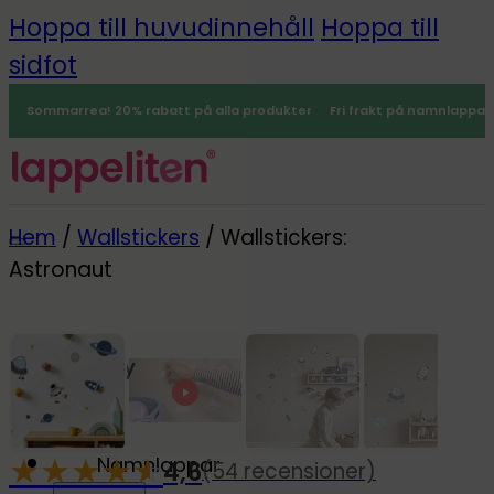
Hoppa till huvudinnehåll
Hoppa till
sidfot
Sommarrea! 20% rabatt på alla produkter
Fri frakt på namnlappar
Hem
/
Wallstickers
/
Wallstickers:
Astronaut
Meny
0
★
★
★
★
☆
★
Namnlappar
4,6
(54 recensioner)
-20%