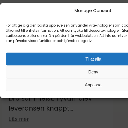
Manage Consent
För att ge dig den bästa upplevelsen använder vi teknologier som cooki
Filtrera:
Alla
5 ★ (1179)
4 ★ (111)
åtkomst till enhetsinformation. Att samtycka till dessa teknologier l
surfbeteende eller unika ID:n på den här webbplatsen. Att inte samtyck
3 ★ (56)
2 ★ (50)
1 ★ (82)
kan påverka vissa funktioner och tjänster negativt.
Tillåt alla
★
★
★
☆
☆
KÖPARE
Rikard L.
30 juli 2026
Deny
Verifierad
Anpassa
Shoppingupplevelsen var hur
bra som helst. Tyvärr blev
leveransen knappt
acceptabel då jag skulle ha
Läs mer