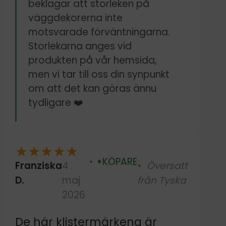
beklagar att storleken på
väggdekorerna inte
motsvarade förväntningarna.
Storlekarna anges vid
produkten på vår hemsida,
men vi tar till oss din synpunkt
om att det kan göras ännu
tydligare ❤️
★
★
★
★
★
KÖPARE
Franziska
4
Översatt
Verifierad
D.
maj
från Tyska
2026
De här klistermärkena är