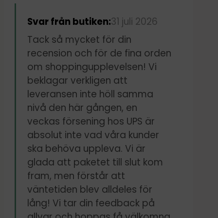
fått mitt paket hemlevererat
på en tisdag, fyra dagar efter
Svar från butiken:
31 juli 2026
beställningen. UPS höll dock i
Tack så mycket för din
paketet en vecka så att det
recension och för de fina orden
om shoppingupplevelsen! Vi
levererades tisdagen efter,
beklagar verkligen att
vilket gjorde att vi nästan
leveransen inte höll samma
hann resa bort på semester.
nivå den här gången, en
Som tur var hann jag hämta
veckas försening hos UPS är
absolut inte vad våra kunder
ut det på utlämingsställe
ska behöva uppleva. Vi är
innan vi behövde åka iväg.
glada att paketet till slut kom
Tänk på detta om du beställer
fram, men förstår att
till Sverige, i synnerhet södra
väntetiden blev alldeles för
lång! Vi tar din feedback på
Sverige.
allvar och hoppas få välkomna