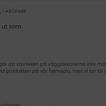
KÖPARE
5
Verifierad
 ut som.
lagar att storleken på väggdekorerna inte m
d produkten på vår hemsida, men vi tar till 
KÖPARE