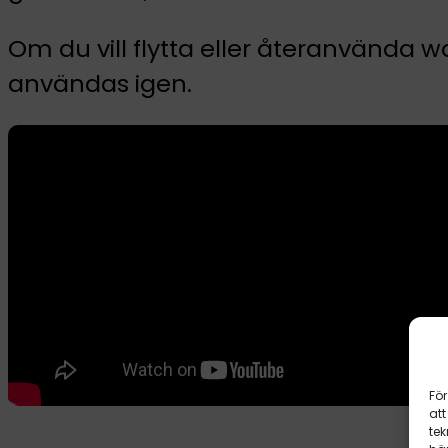
Om du vill flytta eller återanvända wa
användas igen.
För
att
tek