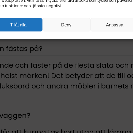
 webbplatsen. Att inte samtycka eller dra tillbaka samtycket kan påverka
sa funktioner och tjänster negativt.
Tillåt alla
Deny
Anpassa
en fästas på?
ande och fäster på de flesta släta och
elst märken! Det betyder att de till
duksbord och andra möbler i barnets 
n väggen?
 för att kunna tas bort utan att lämna s