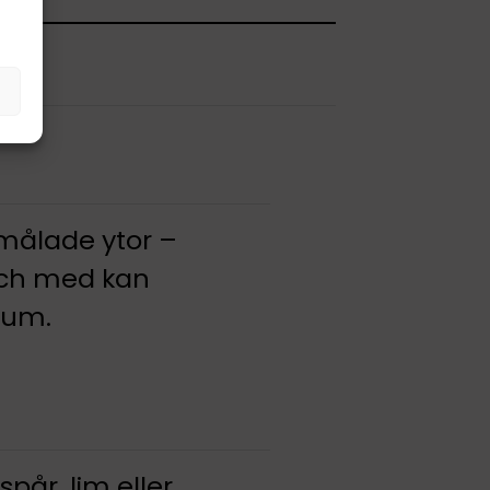
 målade ytor –
 och med kan
rum.
pår, lim eller