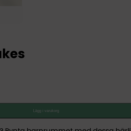
akes
Lägg i varukorg
s? Pynta barnrummet med dessa härl