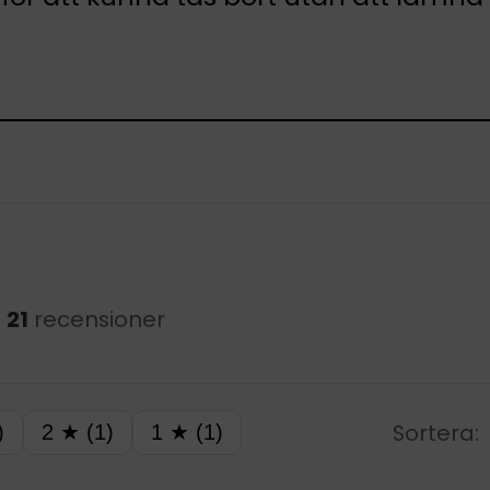
h
21
recensioner
Sortera:
)
2 ★ (1)
1 ★ (1)