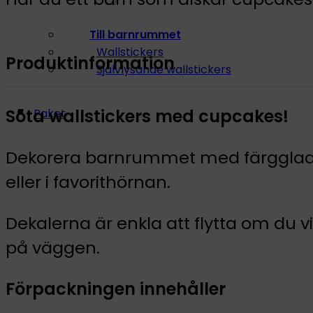
Till barnrummet
Wallstickers
Produktinformation
Självlysande wallstickers
Söta wallstickers med cupcakes!
Paket
Dekorera barnrummet med färgglada 
eller i favorithörnan.
Dekalerna är enkla att flytta om du 
på väggen.
Förpackningen innehåller