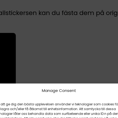
llstickersen kan du fästa dem på origin
Manage Consent
 att ge dig den bästa upplevelsen använder vi teknologier som cookies fö
 lagra och/eller få åtkomst till enhetsinformation. Att samtycka till dessa
nologier låter oss behandla data som surfbeteende eller unika ID:n på de