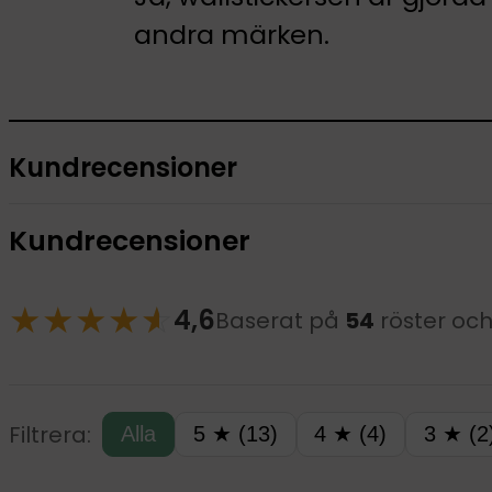
andra märken.
Kundrecensioner
Kundrecensioner
★
★
★
★
☆
★
4,6
Baserat på
54
röster oc
Filtrera:
Alla
5 ★ (13)
4 ★ (4)
3 ★ (2