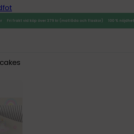
dfot
ar
Fri frakt vid köp över 379 kr (matlåda och flaskor)
100 % nöjdhe
pcakes