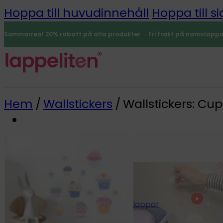
Hoppa till huvudinnehåll
Hoppa till si
Sommarrea! 20% rabatt på alla produkter
Fri frakt på namnlapp
Hem
/
Wallstickers
/
Wallstickers: Cu
Namnlappar
0
Alla namnlappar
Namnlappar
Strykbara namnlappar
Minilappar