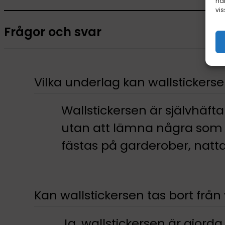
här
vis
Frågor och svar
Vilka underlag kan wallstickers
Wallstickersen är självhäft
utan att lämna några som h
fästas på garderober, natt
Kan wallstickersen tas bort frå
Ja, wallstickersen är gjorda