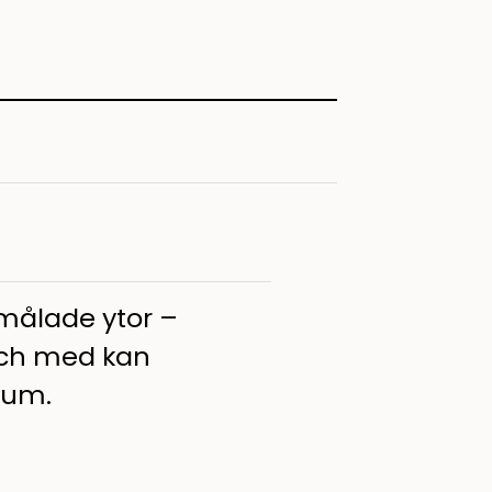
 målade ytor –
 och med kan
rum.