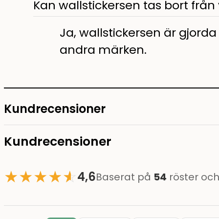
Kan wallstickersen tas bort frå
Ja, wallstickersen är gjorda
andra märken.
Kundrecensioner
Kundrecensioner
★
★
★
★
☆
★
4,6
Baserat på
54
röster oc