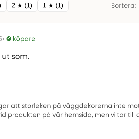
Sortera:
)
2 ★ (1)
1 ★ (1)
5
köpare
Verifierad
 ut som.
lagar att storleken på väggdekorerna inte m
d produkten på vår hemsida, men vi tar till 