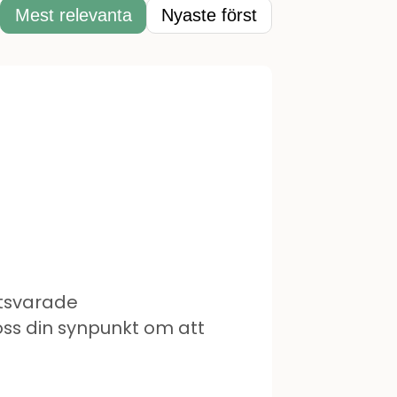
Mest relevanta
Nyaste först
otsvarade
oss din synpunkt om att