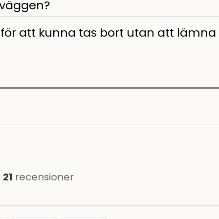
n väggen?
 för att kunna tas bort utan att lämna s
h
21
recensioner