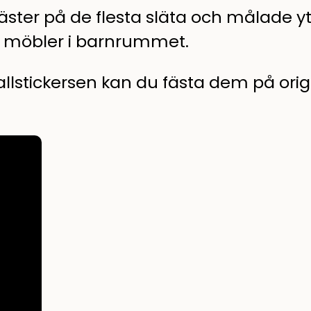
äster på de flesta släta och målade y
a möbler i barnrummet.
llstickersen kan du fästa dem på origin