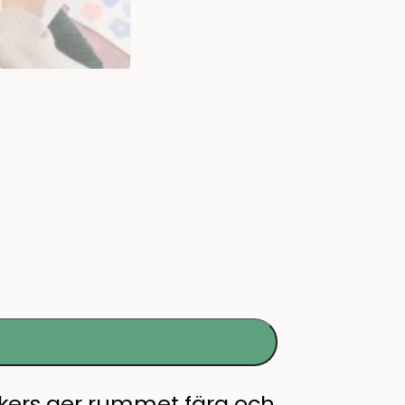
ckers ger rummet färg och