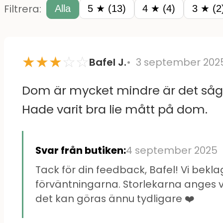
Filtrera:
Alla
5 ★ (13)
4 ★ (4)
3 ★ (2
★
★
★
☆
☆
Bafel J.
3 september 202
Dom är mycket mindre är det såg
Hade varit bra lie mått på dom.
Svar från butiken:
4 september 2025
Tack för din feedback, Bafel! Vi bek
förväntningarna. Storlekarna anges vi
det kan göras ännu tydligare ❤️