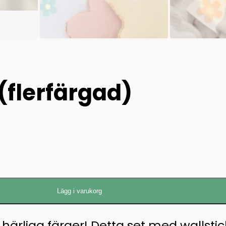
(flerfärgad)
Lägg i varukorg
rliga färger! Detta set med wallsti