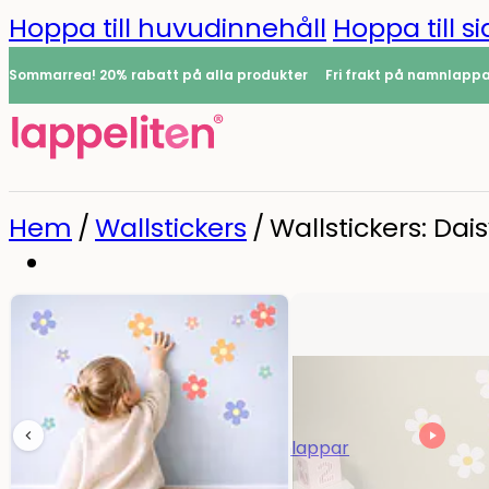
Hoppa till huvudinnehåll
Hoppa till si
Sommarrea! 20% rabatt på alla produkter
Fri frakt på namnlapp
Hem
/
Wallstickers
/
Wallstickers: Dai
Namnlappar
0
Alla namnlappar
Namnlappar
Strykbara namnlappar
Minilappar