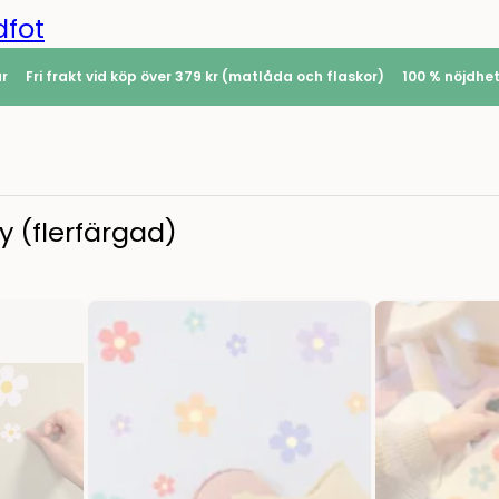
dfot
ar
Fri frakt vid köp över 379 kr (matlåda och flaskor)
100 % nöjdhe
sy (flerfärgad)