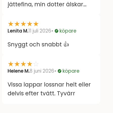
jättefina, min dotter älskar
dom.
★
★
★
★
★
Lenita M.
11 juli 2026
köpare
Verifierad
Snyggt och snabbt 👍
★
★
★
★
☆
Helene M.
8 juni 2026
köpare
Verifierad
Vissa lappar lossnar helt eller
delvis efter tvätt. Tyvärr