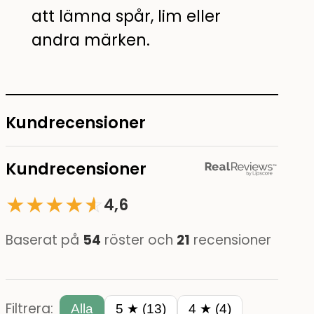
att lämna spår, lim eller
andra märken.
Kundrecensioner
Kundrecensioner
★
★
★
★
☆
★
4,6
Baserat på
54
röster och
21
recensioner
Filtrera:
Alla
5 ★ (13)
4 ★ (4)