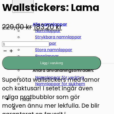
Wallstickers: Lama
Alla namnlappar
Original
Current
229,00
kr
183,20
kr
Namnlappar
price
price
Strykbara namnlappar
Wallstickers:
Minilappar
was:
is:
Stora namnlappar
Lama
229,00 kr.
183,20 kr.
Pennlappar
quantity
Lägg i varukorg
Andra användningsområden:
Namnlappar för verktyg
Supersöta wallstickers med lamor
Namnlappar för sjukhem
och kaktusar! I setet ingår även
roliga pratbubblor som gör
Mat
motiven ännu mer lekfulla. De blir
&