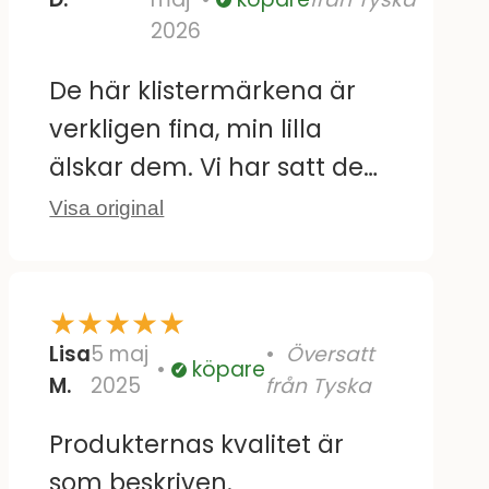
Verifierad
2026
De här klistermärkena är
verkligen fina, min lilla
älskar dem. Vi har satt dem
på kakelplattorna vid
Visa original
skötbordet. De är också
lätta att ta bort och flytta
★
★
★
★
★
utan att lämna några
Lisa
5 maj
Översatt
rester. Den enda nackdelen
köpare
Verifierad
M.
2025
från Tyska
är att några av de större
designerna är duplicerade;
Produkternas kvalitet är
det vore trevligt om de
som beskriven.