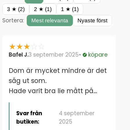
3 ★ (2)
2 ★ (1)
1 ★ (1)
Sortera:
Mest relevanta
Nyaste först
★
★
★
☆
☆
Bafel J.
3 september 2025
köpare
Verifierad
Dom är mycket mindre är det
såg ut som.
Hade varit bra lie mått på
dom.
Svar från
4 september
butiken:
2025