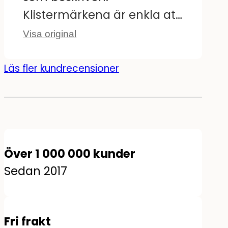
speglades. Men annars är
Klistermärkena är enkla att
de jättebra :)
sätta upp på väggen och
Visa original
ser fantastiska ut! Min son
har jättekul med sitt
Läs fler kundrecensioner
nyinredda rum!
Över 1 000 000 kunder
Sedan 2017
Fri frakt