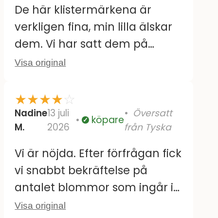
De här klistermärkena är
verkligen fina, min lilla älskar
dem. Vi har satt dem på
kakelplattorna vid skötbordet.
Visa original
De är också lätta att ta bort
och flytta utan att lämna
★
★
★
★
☆
några rester. Den enda
Nadine
13 juli
Översatt
köpare
Verifierad
M.
2026
från Tyska
nackdelen är att några av de
större designerna är
Vi är nöjda. Efter förfrågan fick
duplicerade; det vore trevligt
vi snabbt bekräftelse på
om de speglades. Men annars
antalet blommor som ingår i
är de jättebra :)
setet. Hittills fäster de som
Visa original