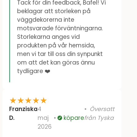
Tack för din feedback, Bafel! Vi
beklagar att storleken på
väggdekorerna inte
motsvarade förväntningarna.
Storlekarna anges vid
produkten på vår hemsida,
men vi tar till oss din synpunkt
om att det kan göras ännu
tydligare ❤️
★
★
★
★
★
Franziska
4
Översatt
D.
maj
köpare
från Tyska
Verifierad
2026