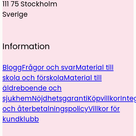
111 75 Stockholm
Sverige
Information
Blogg
Frågor och svar
Material till
skola och förskola
Material till
äldreboende och
sjukhem
Nöjdhetsgaranti
Köpvillkor
Inte
och återbetalningspolicy
Villkor för
kundklubb