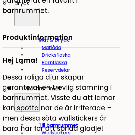
garanterat en favorit i
Dryck
barnrummet.
Produktinformation
Mat & Dryck
Matlåda
Dricksflaska
Hej Lama!
Barnflaska
Reservdelar
Dessa roliga djur skapar
garanterat en trevlig stämning i
Barnrummet
barnrummet. Visste du att lamor
kan spotta när de är irriterade –
men dessa söta wallstickers är
Till barnrummet
bara här för att sprida glädje!
Wallstickers