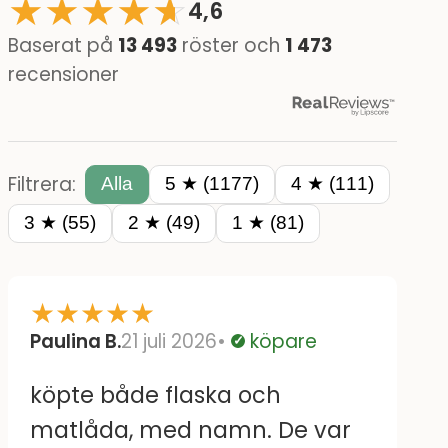
★
★
★
★
☆
★
4,6
Baserat på
13 493
röster och
1 473
recensioner
Filtrera:
Alla
5 ★ (1177)
4 ★ (111)
3 ★ (55)
2 ★ (49)
1 ★ (81)
★
★
★
★
★
Paulina B.
21 juli 2026
köpare
Verifierad
köpte både flaska och
matlåda, med namn. De var