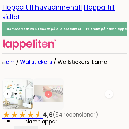
Hoppa till huvudinnehåll
Hoppa till
sidfot
Sommarrea! 20% rabatt på alla produkter
Fri frakt på namnlappar
Hem
/
Wallstickers
/
Wallstickers: Lama
Meny
0
★
★
★
★
☆
★
4,6
(54 recensioner)
-20%
Namnlappar