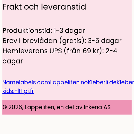
Frakt och leveranstid
Produktionstid: 1-3 dagar
Brev i brevlådan (gratis): 3-5 dagar
Hemleverans UPS (från 69 kr): 2-4
dagar
Namelabels.com
Lappeliten.no
Kleberli.de
Kleber
kids.nl
Hipi.fr
© 2026, Lappeliten, en del av Inkeria AS