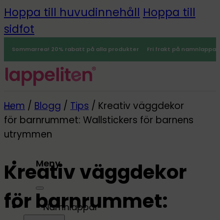
Hoppa till huvudinnehåll
Hoppa till
sidfot
Sommarrea! 20% rabatt på alla produkter
Fri frakt på namnlappar
Hem
/
Blogg
/
Tips
/
Kreativ väggdekor
för barnrummet: Wallstickers för barnens
utrymmen
Meny
Kreativ väggdekor
0
för barnrummet:
Namnlappar