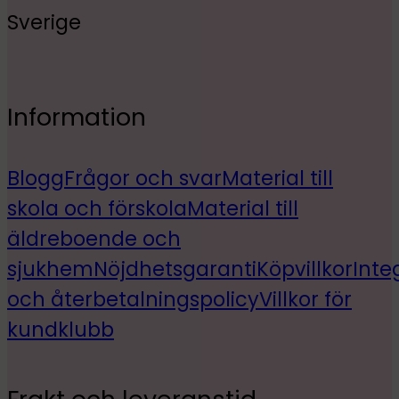
Sverige
Information
Blogg
Frågor och svar
Material till
skola och förskola
Material till
äldreboende och
sjukhem
Nöjdhetsgaranti
Köpvillkor
Inte
och återbetalningspolicy
Villkor för
kundklubb