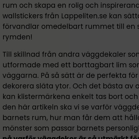
rum och skapa en rolig och inspirerand
wallstickers från Lappeliten.se kan sä
förvandlar omedelbart rummet till en s
rymden!
Till skillnad från andra väggdekaler so
utformade med ett borttagbart lim s
väggarna. På så sätt är de perfekta för
dekorera släta ytor. Och det bästa av al
kan klistermärkena enkelt tas bort och
den här artikeln ska vi se varför väggde
barnets rum, hur man får dem att håll
mönster som passar barnets personlig
på varför väggdekor är så utmärkt f