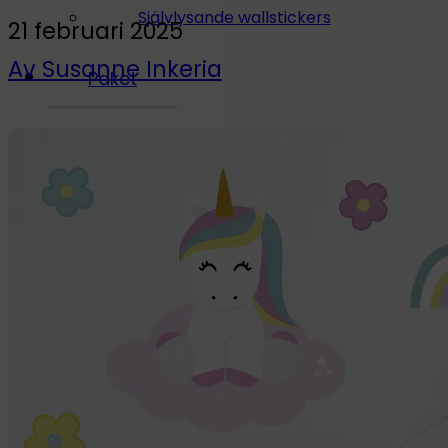
Självlysande wallstickers
21 februari 2025
Av Susanne Inkeria
Paket