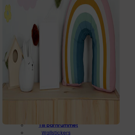
Dryck
Mat & Dryck
Matlåda
Dricksflaska
Barnflaska
Reservdelar
Barnrummet
Till barnrummet
Wallstickers