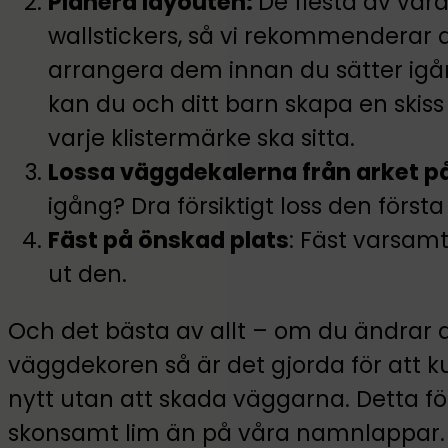
Planera layouten:
De flesta av vår
wallstickers, så vi rekommenderar 
arrangera dem innan du sätter igång
kan du och ditt barn skapa en ski
varje klistermärke ska sitta.
Lossa väggdekalerna från arket p
igång? Dra försiktigt loss den först
Fäst på önskad plats
: Fäst varsam
ut den.
Och det bästa av allt – om du ändrar di
väggdekoren så är det gjorda för att 
nytt utan att skada väggarna. Detta fö
skonsamt lim än på våra namnlappar. F