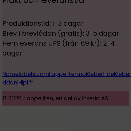
Frakt och leveranstid
Produktionstid: 1-3 dagar
Brev i brevlådan (gratis): 3-5 dagar
Hemleverans UPS (från 69 kr): 2-4
dagar
Namelabels.com
Lappeliten.no
Kleberli.de
Kleber
kids.nl
Hipi.fr
© 2026, Lappeliten, en del av Inkeria AS