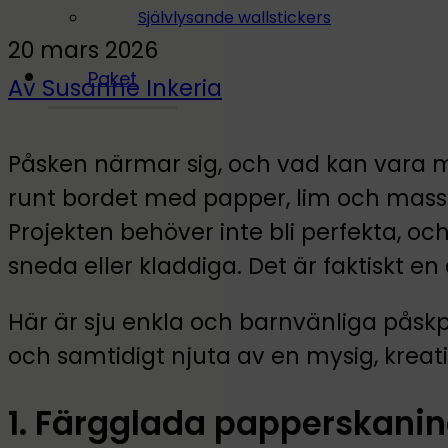
Självlysande wallstickers
20 mars 2026
Paket
Av Susanne Inkeria
Påsken närmar sig, och vad kan vara 
runt bordet med papper, lim och masso
Projekten behöver inte bli perfekta, och
sneda eller kladdiga. Det är faktiskt e
Här är sju enkla och barnvänliga pås
och samtidigt njuta av en mysig, kreat
1. Färgglada papperskanin