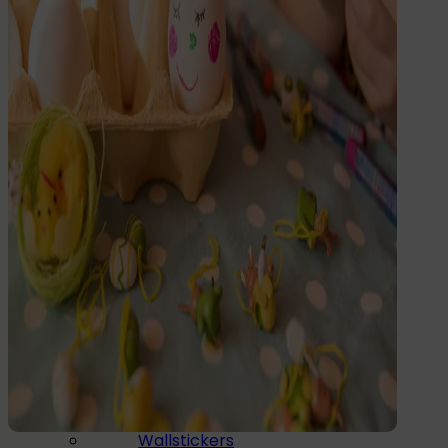
Dryck
Mat & Dryck
Matlåda
Dricksflaska
Barnflaska
Reservdelar
Barnrummet
Till barnrummet
Wallstickers