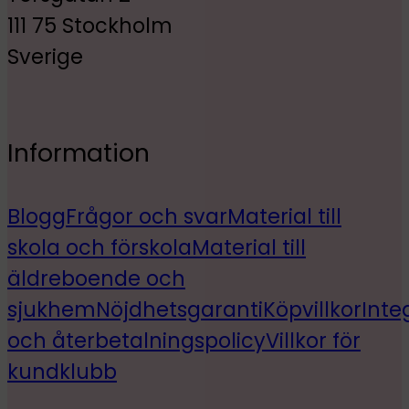
111 75 Stockholm
Sverige
Information
Blogg
Frågor och svar
Material till
skola och förskola
Material till
äldreboende och
sjukhem
Nöjdhetsgaranti
Köpvillkor
Inte
och återbetalningspolicy
Villkor för
kundklubb