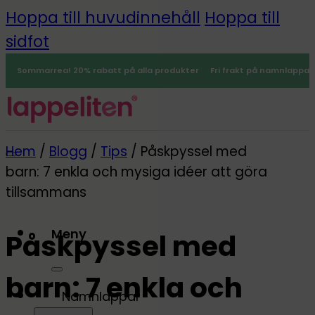
Hoppa till huvudinnehåll
Hoppa till
sidfot
Sommarrea! 20% rabatt på alla produkter
Fri frakt på namnlappar
Hem
/
Blogg
/
Tips
/
Påskpyssel med
barn: 7 enkla och mysiga idéer att göra
tillsammans
Meny
Påskpyssel med
0
barn: 7 enkla och
Namnlappar