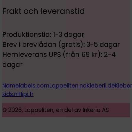
Frakt och leveranstid
Produktionstid: 1-3 dagar
Brev i brevlådan (gratis): 3-5 dagar
Hemleverans UPS (från 69 kr): 2-4
dagar
Namelabels.com
Lappeliten.no
Kleberli.de
Kleber
kids.nl
Hipi.fr
© 2026, Lappeliten, en del av Inkeria AS