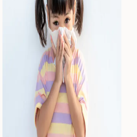
Dryck
Mat & Dryck
Matlåda
Dricksflaska
Barnflaska
Reservdelar
Barnrummet
Till barnrummet
Wallstickers