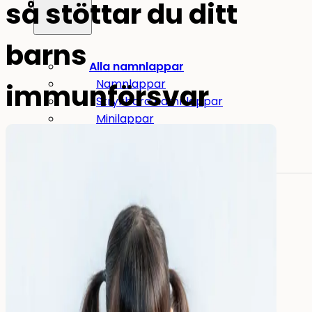
så stöttar du ditt
barns
Alla namnlappar
Namnlappar
immunförsvar
Strykbara namnlappar
Minilappar
Stora namnlappar
Pennlappar
Andra användningsområden:
Namnlappar för verktyg
Namnlappar för sjukhem
Mat
&