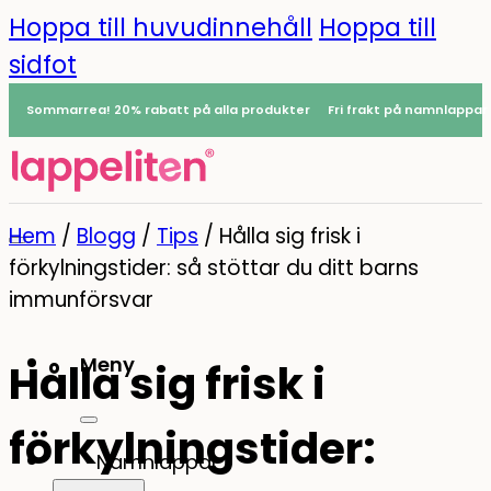
Hoppa till huvudinnehåll
Hoppa till
sidfot
Sommarrea! 20% rabatt på alla produkter
Fri frakt på namnlappar
Hem
/
Blogg
/
Tips
/
Hålla sig frisk i
förkylningstider: så stöttar du ditt barns
immunförsvar
Meny
Hålla sig frisk i
0
förkylningstider:
Namnlappar