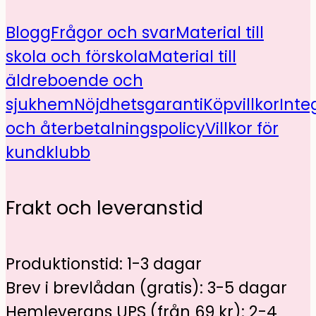
Blogg
Frågor och svar
Material till
skola och förskola
Material till
äldreboende och
sjukhem
Nöjdhetsgaranti
Köpvillkor
Inte
och återbetalningspolicy
Villkor för
kundklubb
Frakt och leveranstid
Produktionstid: 1-3 dagar
Brev i brevlådan (gratis): 3-5 dagar
Hemleverans UPS (från 69 kr): 2-4