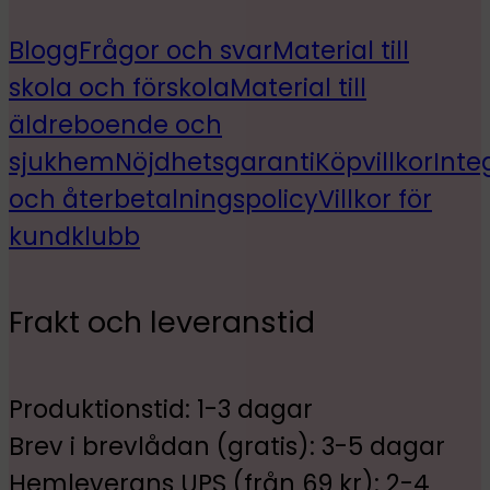
Blogg
Frågor och svar
Material till
skola och förskola
Material till
äldreboende och
sjukhem
Nöjdhetsgaranti
Köpvillkor
Inte
och återbetalningspolicy
Villkor för
kundklubb
Frakt och leveranstid
Produktionstid: 1-3 dagar
Brev i brevlådan (gratis): 3-5 dagar
Hemleverans UPS (från 69 kr): 2-4