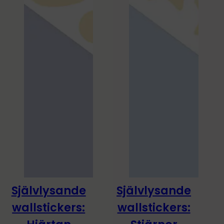
Självlysande
Självlysande
-20%
-20%
wallstickers:
wallstickers:
Lyser i mörkret!
Lyser i mörkret!