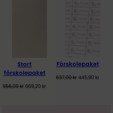
Förskolepaket
Stort
-30%
-30%
förskolepaket
637,00
kr
445,90
kr
956,00
kr
669,20
kr