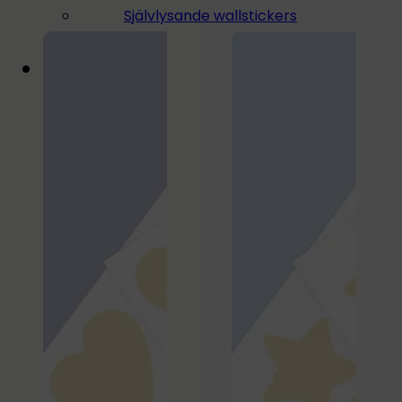
119,00 kr.
95,20 kr.
Självlysande wallstickers
was:
is:
199,00 kr.
159,20 
Paket