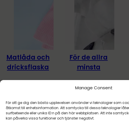
Matlåda och
För de allra
-25%
-30%
dricksflaska
minsta
587,90
kr
440,93
kr
567,00
kr
396,90
kr
Manage Consent
För att ge dig den bästa upplevelsen använder vi teknologier som cooki
åtkomst till enhetsinformation. Att samtycka till dessa teknologier l
surfbeteende eller unika ID:n på den här webbplatsen. Att inte samtyck
kan påverka vissa funktioner och tjänster negativt.