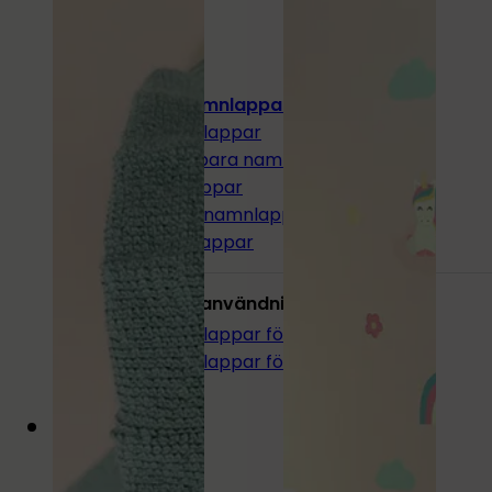
Alla namnlappar
Namnlappar
Strykbara namnlappar
Minilappar
Stora namnlappar
Pennlappar
Andra användningsområden:
Namnlappar för verktyg
Namnlappar för sjukhem
Mat
&