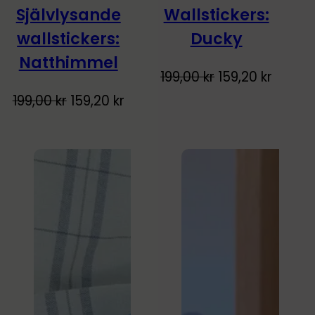
Självlysande
Wallstickers:
-20%
-20%
wallstickers:
Ducky
Lyser i mörkret!
Natthimmel
Original
Curren
199,00
kr
159,20
kr
price
price
Original
Current
199,00
kr
159,20
kr
was:
is:
price
price
199,00 kr.
159,20 
was:
is:
199,00 kr.
159,20 kr.