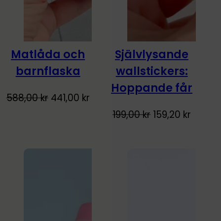
Matlåda och
Självlysande
-25%
-20%
barnflaska
wallstickers:
Lyser i mörkret!
Hoppande får
588,00
kr
441,00
kr
Original
Curren
199,00
kr
159,20
kr
price
price
was:
is:
199,00 kr.
159,20 